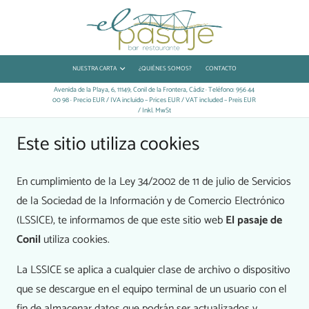
NUESTRA CARTA
¿QUIÉNES SOMOS?
CONTACTO
Avenida de la Playa, 6, 11149, Conil de la Frontera, Cádiz · Teléfono: 956 44
00 98 · Precio EUR / IVA incluido – Prices EUR / VAT included – Preis EUR
/ Inkl. MwSt
Este sitio utiliza cookies
En cumplimiento de la Ley 34/2002 de 11 de julio de Servicios
de la Sociedad de la Información y de Comercio Electrónico
(LSSICE), te informamos de que este sitio web
El pasaje de
Conil
utiliza cookies.
La LSSICE se aplica a cualquier clase de archivo o dispositivo
que se descargue en el equipo terminal de un usuario con el
fin de almacenar datos que podrán ser actualizados y