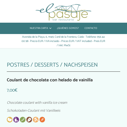
NUESTRA CARTA
¿QUIÉNES SOMOS?
CONTACTO
Avenida de la Playa, 6, 11149, Conil de la Frontera, Cádiz · Teléfono: 956 44
00 98 · Precio EUR / IVA incluido – Prices EUR / VAT included – Preis EUR
/ Inkl. MwSt
POSTRES / DESSERTS / NACHSPEISEN
Coulant de chocolate con helado de vainilla
7,00€
Chocolate coulant with vanilla ice cream
Schokoladen-Coulant mit Vanilleeis